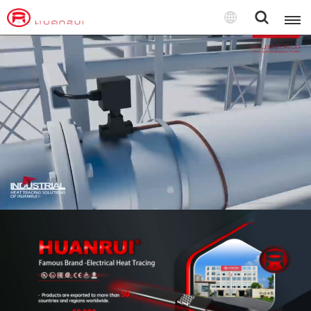
Português
English
français
Deutsch
русский
italiano
español
português
Türkçe